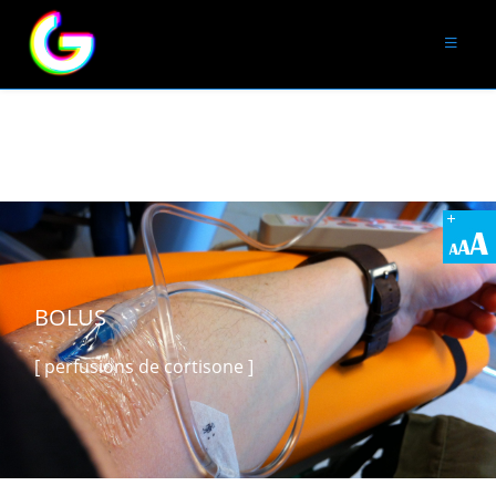
VIDÉOS
Emissions médicales
Interviews T.V
Spots T.V
LIENS
BOLUS
[ perfusions de cortisone ]