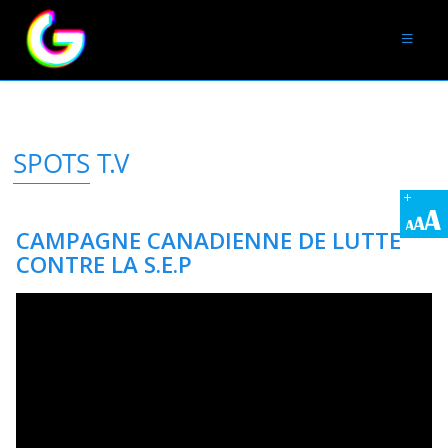
Les traitements
Affiches
VIDÉOS
SPOTS T.V
Emissions médicales
Interviews T.V
CAMPAGNE CANADIENNE DE LUTTE
CONTRE LA S.E.P
Spots T.V
LIENS