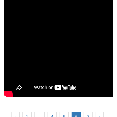
‹
1
…
4
5
6
7
›