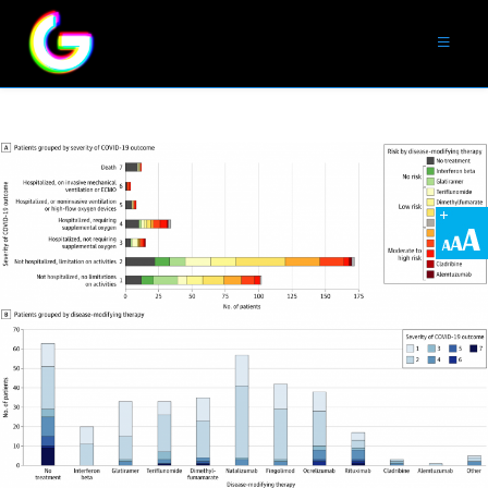
S.E.P
Définition
Les traitements
Affiches
VIDÉOS
Emissions médicales
Interviews T.V
Spots T.V
LIENS